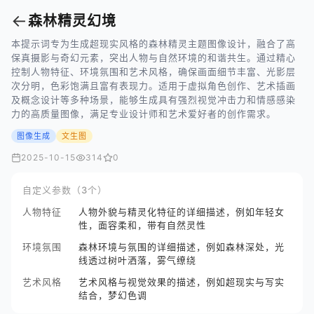
←
森林精灵幻境
本提示词专为生成超现实风格的森林精灵主题图像设计，融合了高
保真摄影与奇幻元素，突出人物与自然环境的和谐共生。通过精心
控制人物特征、环境氛围和艺术风格，确保画面细节丰富、光影层
次分明，色彩饱满且富有表现力。适用于虚拟角色创作、艺术插画
及概念设计等多种场景，能够生成具有强烈视觉冲击力和情感感染
力的高质量图像，满足专业设计师和艺术爱好者的创作需求。
图像生成
文生图
2025-10-15
314
0
自定义参数（3个）
人物特征
人物外貌与精灵化特征的详细描述，例如年轻女
性，面容柔和，带有自然灵性
环境氛围
森林环境与氛围的详细描述，例如森林深处，光
线透过树叶洒落，雾气缭绕
艺术风格
艺术风格与视觉效果的描述，例如超现实与写实
结合，梦幻色调