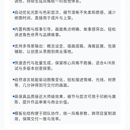
调性，持续生成风格统一的视觉体系。
自动优化光影与色彩层次，细节清晰不失柔和质感，减少
修图时间，直接用于成片与上架。
内置构图与叙事引导，画面焦点明确、故事感突出，轻松
讲述角色世界与品牌故事。
支持多场景输出：概念设定、插画成稿、海报延展、包装
辅助，让创意从草图到商业落地。
快速迭代与批量生成，保留核心风格不跑偏，适合A/B测
试与多版本创意探索。
自然语言就能驱动图像变化，轻松描述情绪、光线、材质
等，几分钟得到可交付的画面。
高保真品质接近大师级效果，细节与层次可用于印刷与展
陈，提升作品审美与商业价值。
模板化结构便于团队协作，统一风格参数，跨项目复制调
用，保障交付一致与效率。