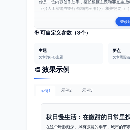
你是一位内容创作助手，擅长根据主题和要点生成
（{{人工智能在医疗领域的应用}}）和关键要点（{{
登录
🎯 可自定义参数（
3
个）
主题
要点
文章的核心主题
文章需要
🎨 效果示例
示例2
示例3
示例1
秋日慢生活：在微甜的日常里
在这个叶脉渐深、风有凉意的季节，城市的节