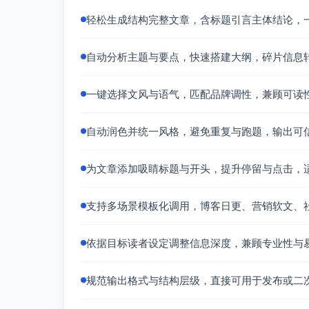
每日建议用时
轻松生成结构完整文章，含标题引言主体结论，
早晨：10—15分钟（呼吸＋轻运动＋卡
午后：15—20分钟（热茶＋单点专注＋
自动分析主题与要点，快速搭建大纲，碎片信息
夜间：15—20分钟（降噪＋伸展＋呼吸
本周行动清单
一键选择文风与语气，匹配品牌调性，兼顾可读
周一：写第一张卡片，给“现在的自己”
周三：在通勤路上步行一站，感受风的
自动润色并统一风格，避免重复与跑题，输出可
周五：午后清理一个小角落，让桌面留
周末：用暖灯读20分钟书，列下三件让
为文章添加吸睛标题与开头，提升停留与点击，
小提示
时间碎片也有效：3分钟呼吸、5分钟卡
支持多场景模板化调用，博客日更、营销软文、
若忙碌，把任一环节压缩而不取消；持
愿你在秋日的微甜里，慢慢把热爱找回。不是
依据目标读者设定调整信息深度，兼顾专业性与
规范输出格式与结构层级，直接可用于发布或二