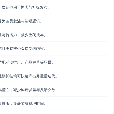
一次到位用于博客与社媒发布。
片）
卡片）
转为连贯叙述与清晰逻辑。
）
性与传播力，减少改稿成本。
一条温柔的叮嘱。
温度与街道的气味。
信且更易被受众接受的内容。
出一片明净。
你微笑的事情。
适配活动推广、产品种草等场景。
片、7分钟伸展。
社媒长帖均可快速产出并批量迭代。
续比完美更珍贵。
为了更强，而是为了更柔软地、完整地成为你自己。
易懂性，减少沟通误差与反馈次数。
次排版，显著节省整理时间。