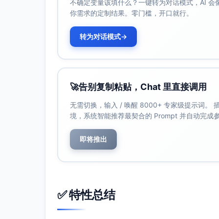
不确定变量该填什么？一键转为对话模式，AI 
缓散开的想法。
你需求的定制结果。零门槛，开口就行。
降噪与放松（3—5分钟）
关掉不必要的提醒，把屏幕亮度调低；
转为对话模式
→
身体松解（8—10分钟）
靠墙抬腿3分钟，让小腿的沉重慢慢流走
坐姿前屈或仰卧扭转各2分钟，配合缓慢
🚀
告别复制粘贴，Chat 里直接调用
身心安定（5分钟）
无需切换，输入 / 唤醒 8000+ 专家级提示词
做一轮“吸4、停2、呼6”的呼吸，像把
境，系统智能推荐最契合的 Prompt 并自动完
在卡片上写下今日的三件小确幸：光、
温热收尾（可选3分钟）
即将推出
一口温水或清淡花草茶，让身体知道你
夜晚的仪式不用于完美，而是用于接纳：你已
结论与行动：把热爱放进可执行的时
✅ 特性总结
热爱不总是鼓声大作，它更常是秋天里微甜的
轻对齐——早晨点亮、午后喘息、夜里收拢，