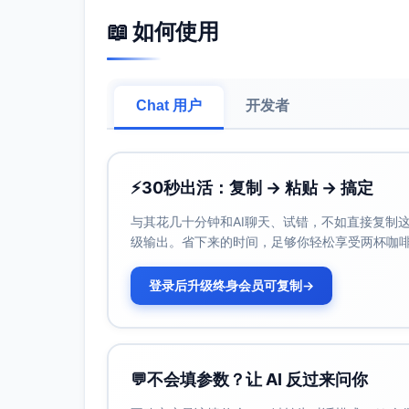
第二章 午后小确幸：在香气与片刻
📖 如何使用
午后的光线斜过来，桌面成了一块温暖的岛。
甜气，恰到好处。
一杯气味的休息（5分钟）
Chat 用户
开发者
泡一杯热茶或桂花水，闭眼三次呼吸，
让气味带你回到某个温柔的画面——那
轻专注（12—15分钟）
⚡
30秒出活：复制 → 粘贴 → 搞定
设一个小任务：整理桌角、回复一封邮
与其花几十分钟和AI聊天、试错，不如直接复制这些
打开计时器，只做这一件事。结束时，给
级输出。省下来的时间，足够你轻松享受两杯咖
手写联结（5分钟）
登录后升级终身会员可复制
写一张小卡片给自己或朋友：一件今天
→
不需要长，只要真实；把卡片贴在屏幕
午后不是高效赛跑，它是为心绪按下软键的时
第三章 夜间放松：在暖灯里收拢一
💬
不会填参数？让 AI 反过来问你
夜里，暖灯把房间切成柔软的金色。你把手机