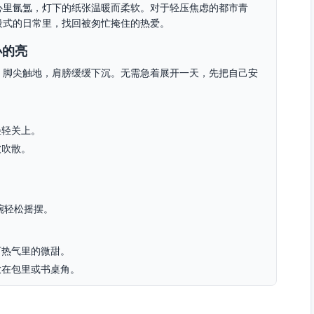
心里氤氲，灯下的纸张温暖而柔软。对于轻压焦虑的都市青
段式的日常里，找回被匆忙掩住的热爱。
小的亮
，脚尖触地，肩膀缓缓下沉。无需急着展开一天，先把自己安
轻轻关上。
被吹散。
。
腕轻松摇摆。
下热气里的微甜。
放在包里或书桌角。
重要的是：你在早晨给了自己一个小小的开始，它不吵、不