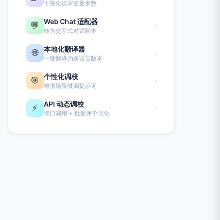
可视化填写变量参数
Web Chat 适配器
💬
›
转为交互式对话脚本
本地化翻译器
🌐
›
一键翻译为多语言版本
个性化调校
🎯
›
根据场景微调提示词
API 动态调校
⚡
›
接口调用 + 批量评价优化