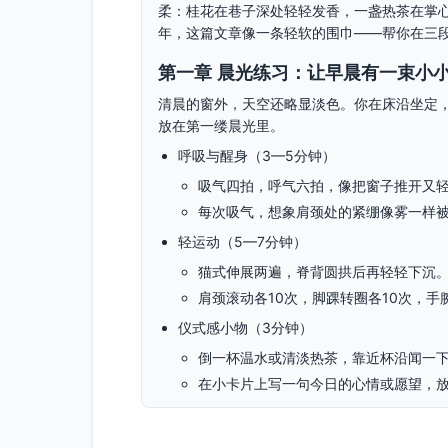
柔：桂花在巷子深处轻轻发香，一盏热茶在掌
年，这篇文章像一条轻软的围巾——帮你在三
第一章 晨光练习：让早晨有一束小
清晨的窗外，天空还略显淡色。你在床沿坐定
放在第一缕晨光里。
呼吸与醒身（3—5分钟）
吸气四拍，呼气六拍，像把窗子推开又
每次吸气，想象肩颈处的紧绷像雾一样
轻运动（5—7分钟）
猫式伸展两遍，脊背圆拱后再轻轻下沉
肩颈滚动各10次，脚踝转圈各10次，手
仪式感小物（3分钟）
倒一杯温水或清淡热茶，靠近杯沿闻一
在小卡片上写一句今日的心情或愿望，
如果需要赶通勤，把练习压缩到10分钟也好。
硬，从容而明亮。