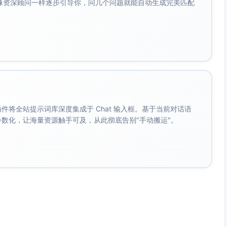
会像资深顾问一样逐步引导你，问几个问题就能自动生成完美匹配
桌面只留一本书和杯子。
。
呼吸。
。 插件将全站提示词库深度集成于 Chat 输入框。基于当前对话语
一天轻柔地折好。
成参数化，让海量资源触手可及，从此彻底告别"手动搬运"。
香、某个笑脸。
准备休息了。
经尽力，剩下的交给明天。
间里
重复：一杯茶、一张卡片、几次呼吸。与其用力追赶，不如轻
三段把生活织得密一些，也软一些。