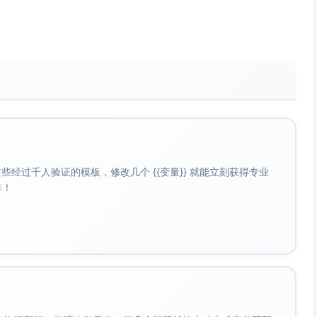
专注里喘口气
你把杯子端到窗边，轻轻一闻，桂花的香像旧巷里缓慢飘出的
用三个词形容它的气味（清、甜、软）。
一刻，焦虑像退潮。
件、读两页书。
经过千人验证的模板，修改几个 {{变量}} 就能立刻获得专业
自己一句“做得很好”。
啡！
的小欢喜，一句感谢。
边或塞进外套口袋。
间。你不必把世界都解决，只需把一个小角落点亮。
天
放远一点，让屏幕的光退场。房间只剩下灯、你、和一整天缓