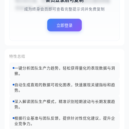
会员登录后可复制
明分析价值，然后识别团队当前面临的主要效率瓶
颈或问题，最后提供...
成为终身会员即可查看完整提示词并免费复制
立即登录
特性总结
一键分析团队生产力趋势，轻松获得量化的表现数据与洞
察。
自动生成直观的数据可视化图表，快速展现关键指标和趋
势。
深入解读团队生产模式，精准识别短期波动与长期发展趋
势。
根据行业基准与团队反馈，提供针对性优化建议，提升企
业竞争力。