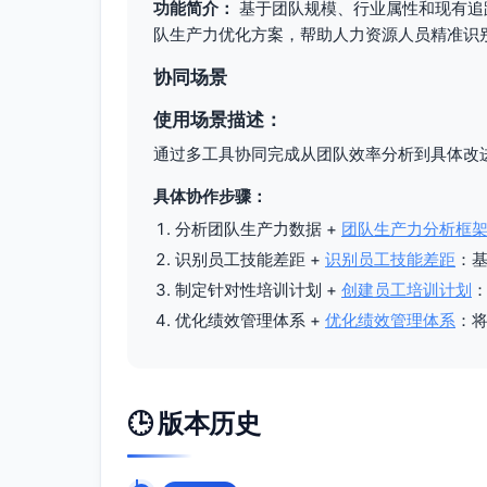
管线加速：启用并行测试与依赖缓存；度
功能简介：
基于团队规模、行业属性和现有追
队生产力优化方案，帮助人力资源人员精准识
预检门禁：PR合并前运行冒烟+关键模块
渐进发布：增加灰度/特性开关；度量：M
协同场景
质量提升（八周内）
使用场景描述：
关键模块覆盖率提升到≥70%：按模块
度量：覆盖率达标率100%。
通过多工具协同完成从团队效率分析到具体改
逃逸缺陷RCA：对每个生产缺陷进行根因
具体协作步骤：
需求前置时间（四周内）
分析团队生产力数据 +
团队生产力分析框
准备就绪定义（DoR）：明确“Ready
识别员工技能差距 +
识别员工技能差距
：
Lead Time P50≤3天。
制定针对性培训计划 +
创建员工培训计划
快速通道：小需求/低风险改动走“轻评审、自
优化绩效管理体系 +
优化绩效管理体系
：
会议与专注（两周内）
会议上限：每周≤8小时并设“无会议半天
专注时间护栏：每日2×2小时深度工作块
🕒 版本历史
待办治理（四周内）
积压清理：每周清理“Ready>14天”项
intake与承诺平衡：以过去4周的吞吐