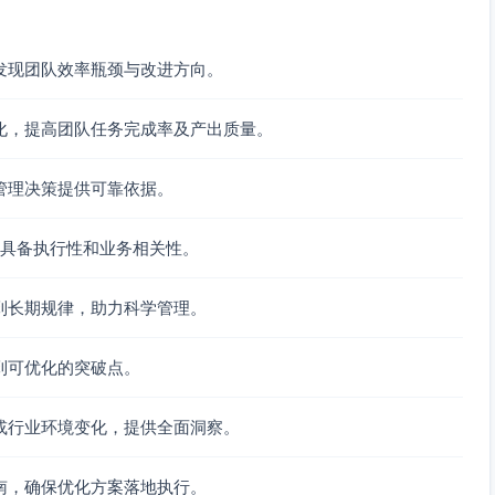
度。
在制品与流动稳定性。
发现团队效率瓶颈与改进方向。
ad Time、Cycle Time的异常与趋势。
布，突出P50/P90。
化，提高团队任务完成率及产出质量。
、MTTR的周度波动。
/生产）占比。
与交付/缺陷的相关性。
管理决策提供可靠依据。
线。
对目标线的状态。
议具备执行性和业务相关性。
到长期规律，助力科学管理。
因（如集中发布周、节假日、工具升级）。
善或退化（例如PR延迟持续走高）。
到可优化的突破点。
化（部署频率提升、管线失败率下降）。
R滞后与缺陷上升；会议密度升高→交付点数下降。
或行业环境变化，提供全面洞察。
ime”，若等待评审占比高，评审是瓶颈。
南，确保优化方案落地执行。
是否显著缩短Lead Time。