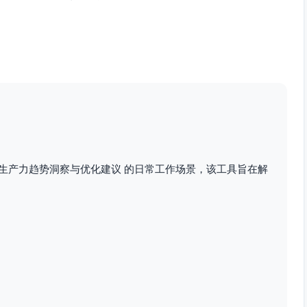
型改动（配置/数据迁移）。
110%为健康区间）与交付变异系数（CV）。
第三方库更新，对部署与缺陷的影响。
精英”团队通常具备更高部署频率、较短Lead Time与较低变更
段性目标。
评论，负责人：各模块代码所有者；度量：P50首响≤4h、
生产力趋势洞察与优化建议 的日常工作场景，该工具旨在解
超过阈值需分拆；度量：大PR占比≤20%。
提醒（创建后2h/6h）；度量：未响应PR比例≤5%。
度量：平均WIP≤12（按6-8人规模调整）。
并开启WIP老化提醒（>48小时高亮）；度量：阻塞时长