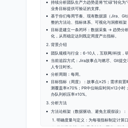
持续分析团队生产力趋势是将“忙碌”转化为
业务目标提供可验证的支撑。
基于你们每周节奏、现有数据源（Jira、Gi
整的方法论、指标体系、可视化与洞察框架，
目标是建立一条闭环：数据采集 → 趋势分析 →
化，从而稳定达到既定周度产出指标。
背景介绍
团队规模与行业：6-10人，互联网/科技
当前追踪方式：Jira故事点与燃尽、Git提
人专注时长。
分析周期：每周。
目标指标（周度）：故事点≥25；需求前置时
测覆盖率≥70%；PR中位响应时间≤12小时
办队列积压率≤10%。
分析方法
方法论框架（数据驱动、避免主观假设）：
明确度量与定义：为每项指标制定计算
价值流分析：从“需求创建→开发→评审