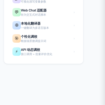
可视化填写变量参数
Web Chat 适配器
💬
›
转为交互式对话脚本
本地化翻译器
🌐
›
一键翻译为多语言版本
个性化调校
🎯
›
根据场景微调提示词
API 动态调校
⚡
›
接口调用 + 批量评价优化