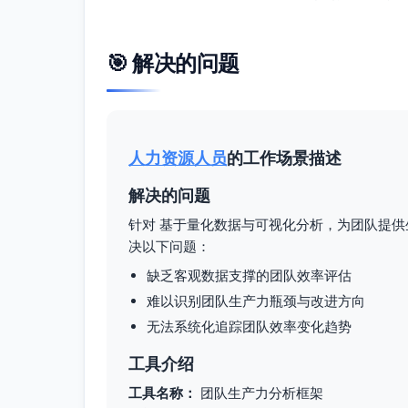
质量守门：逃逸缺陷集中于某模块或特定类
产能与可预测性：承诺达成率稳定性（85%-
🎯 解决的问题
外部事件影响：CI升级、分支策略变化、
行业对标（DORA参考）：互联网/科技“高/
失败率；对比你们的目标线，明确差距与阶
可操作建议（SMART原则）
人力资源人员
的工作场景描述
评审提效（两周内启动、四周评估）
设置PR首响SLA：工作日4小时内首条
解决的问题
P90≤12h。
针对 基于量化数据与可视化分析，为团队提供
规模控制：将PR行数控制在≤300行；
决以下问题：
评审轮值与提醒：建立评审轮值表与机器人
缺乏客观数据支撑的团队效率评估
流程与WIP管理（四周内）
难以识别团队生产力瓶颈与改进方向
WIP上限：团队在制品≤团队人数×1.5；
无法系统化追踪团队效率变化趋势
阻塞可视化：Jira添加“阻塞原因”字段
P50≤24h。
工具介绍
CI/CD优化（六周内）
工具名称：
团队生产力分析框架