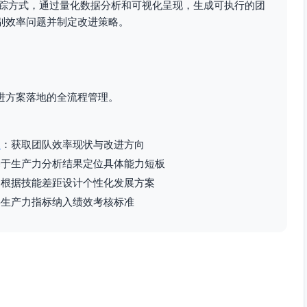
量：平均管线时长减少30%，变更失败率≤10%。
踪方式，通过量化数据分析和可视化呈现，生成可执行的团
别效率问题并制定改进策略。
单测；度量：生产回滚次数/月≤1。
TTR≤2小时。
列出缺口，以每周+5%增量推进；负责人：各模块技术负责人；
进方案落地的全流程管理。
分类与防线改进；度量：逃逸率≤1%，重复根因占比≤10%。
架
：获取团队效率现状与改进方向
”标准（验收准则、接口就绪、依赖清晰）；度量：Ready后
基于生产力分析结果定位具体能力短板
：根据技能差距设计个性化发展方案
动化测试”通道；度量：快通道Lead Time P50≤1.5天。
将生产力指标纳入绩效考核标准
”；度量：超时周数为0。
；度量：人均≥20小时/周，低于阈值人数≤1人。
并优先级重排；度量：积压率≤10%。
量做承诺上限；度量：承诺达成率85%-110%。