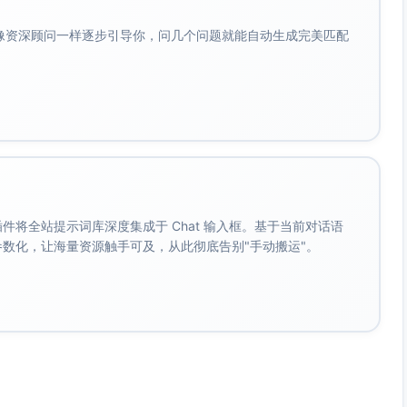
；同时跟踪变更失败率与MTTR（用于质量维度）。
会像资深顾问一样逐步引导你，问几个问题就能自动生成完美匹配
总缺陷数（按周归因）；按严重度分层
工具报告的行或分支覆盖率；按模块统计，跟踪覆盖波动与阈
或审核意见时间；中位数≤12小时。
位数与P90。
于分析规模对评审时长影响。
。 插件将全站提示词库深度集成于 Chat 输入框。基于当前对话语
统计团队分布（平均/中位/P90），识别低于阈值人员与波
成参数化，让海量资源触手可及，从此彻底告别"手动搬运"。
小时；按类型（例会/评审/同步/培训）分解。
y”状态超过14天的工作项占比≤10%；同时监控周度Backlog
、WIP数量、Cycle Time（开始开发→完成）、CI管线时
open/回滚）、在岗干扰（On-call事件）。