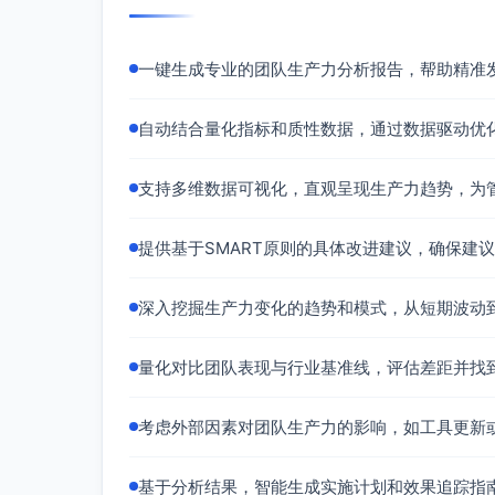
Burndown/Burnup：承诺与交付进
累积流图（CFD）：需求在各状态的
一键生成专业的团队生产力分析报告，帮助精准
控制图（XMR/散点）与4周移动平均：Le
直方图/小提琴图：PR响应/合并时间分
自动结合量化指标和质性数据，通过数据驱动优
时间序列折线：部署频率、变更失败率
叠层柱：缺陷按严重度与来源（测试
热力图与散点：会议时长、专注时间
支持多维数据可视化，直观呈现生产力趋势，为
覆盖率趋势：关键模块覆盖率与阈值
RAG（红黄绿）得分卡：每项指标相
提供基于SMART原则的具体改进建议，确保建
发现的趋势（分析框架示例）
深入挖掘生产力变化的趋势和模式，从短期波动
短期波动：识别周度高/低点及其原
长期规律：4-8周周期中的结构性改
量化对比团队表现与行业基准线，评估差距并找
变更点：工具/流程更新后的显著变
关联与滞后：专注时间下降→次周P
考虑外部因素对团队生产力的影响，如工具更新
洞察与发现（提炼框架）
流动效率：计算“活跃开发时间/总Lead T
基于分析结果，智能生成实施计划和效果追踪指
工作粒度：PR与故事规模对时长的影响；小批量