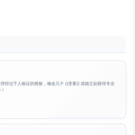
动平均、控制图识别短期波动与长期规律；与目标线、行业基
负荷/专注时间对交付与缺陷的影响（含滞后期1-2周）。
大发布等外部事件，进行前后对比或变更点检测。
败、MTTR、覆盖率，权衡速度与质量。
视化→发现→建议→实施→附录（数据字典与口径）。
注样本量、时间范围、异常与数据缺口说明。
例如DORA的部署频率、变更失败率）。
经过千人验证的模板，修改几个 {{变量}} 就能立刻获得专业
含负责人、时间表与量化验收标准。
啡！
的故事点总和；细分至Epic/模块/工作类型
Jira需求创建时间→首次成功生产部署时间；单位：天；分位数