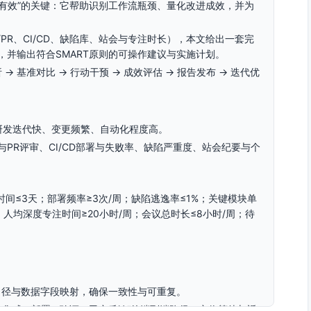
“有效”的关键：它帮助识别工作流瓶颈、量化改进成效，并为
t/PR、CI/CD、缺陷库、站会与专注时长），本文给出一套完
并输出符合SMART原则的可操作建议与实施计划。
 基准对比 → 行动干预 → 成效评估 → 报告发布 → 迭代优
，研发迭代快、变更频繁、自动化程度高。
交与PR评审、CI/CD部署与失败率、缺陷严重度、站会纪要与个
间≤3天；部署频率≥3次/周；缺陷逃逸率≤1%；关键模块单
；人均深度专注时间≥20小时/周；会议总时长≤8小时/周；待
口径与数据字段映射，确保一致性与可重复。
→集成→部署→验证→用户反馈”的端到端路径，定位等待与返