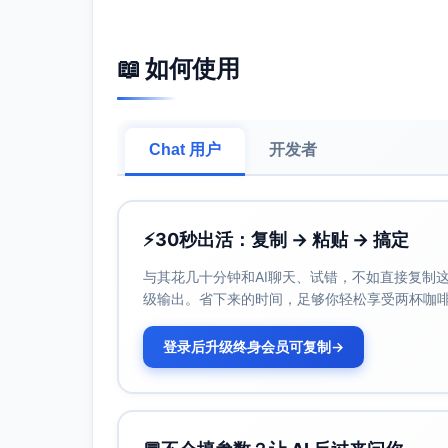
工。
时间序列与对比：周度滚动窗口、4周移
📖 如何使用
准线（如DORA）对比。
相关与滞后分析：探索PR评审延迟/会议
变更影响评估：记录工具/流程更新、重
质量与风险评估：聚焦缺陷逃逸、变更失
Chat 用户
开发者
报告撰写规范：
结构化：执行摘要→方法→指标定义→可
证据化：每个结论配套图表与数据，标
⚡
30秒出活：复制 → 粘贴 → 搞定
基准化：明确目标线与行业基准线差距（
与其花几十分钟和AI聊天、试错，不如直接复制这些
可操作：建议按SMART原则呈现，包
级输出。省下来的时间，足够你轻松享受两杯咖
数据分析
关键指标（定义与计算口径）
登录后升级终身会员可复制
→
交付故事点：周内完成（Done）故事
（Feature/Bug/Chore）。
需求前置时间（Lead Time）：
（P50/P90）与平均值。