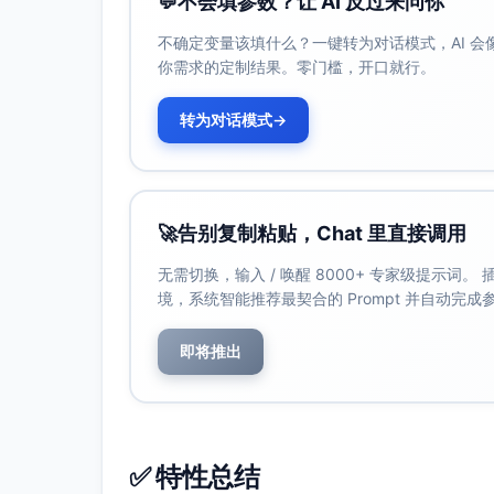
💬
不会填参数？让 AI 反过来问你
部署频率：生产环境成功部署次数/周
不确定变量该填什么？一键转为对话模式，AI 
缺陷逃逸率：生产环境发现缺陷数/
你需求的定制结果。零门槛，开口就行。
（Critical/High/Medium/Low）。
单元测试覆盖率（关键模块）：覆盖
转为对话模式
→
值（≥70%）。
PR响应与合并：
首次响应时间：PR创建→首次评论
合并时间：PR创建→合并时间；中
🚀
告别复制粘贴，Chat 里直接调用
PR规模：代码行数、文件数，便
无需切换，输入 / 唤醒 8000+ 专家级提示词
深度专注时间：个人每周≥20小时；
境，系统智能推荐最契合的 Prompt 并自动完
动。
会议总时长：团队每周会议总时长≤8
即将推出
待办队列积压率：建议口径=在“Read
增长率。
辅助指标：承诺达成率（承诺vs已交付）
长与失败率、构建队列等待、返工率（Re
✅ 特性总结
数据可视化（每周仪表板与月度趋势）