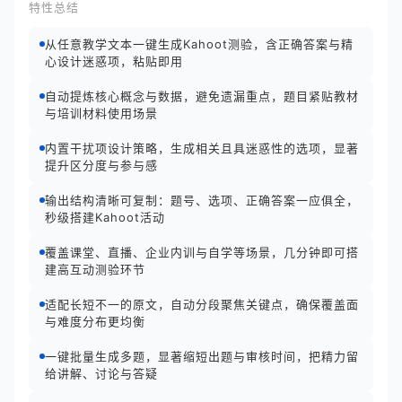
特性总结
从任意教学文本一键生成Kahoot测验，含正确答案与精
心设计迷惑项，粘贴即用
自动提炼核心概念与数据，避免遗漏重点，题目紧贴教材
与培训材料使用场景
内置干扰项设计策略，生成相关且具迷惑性的选项，显著
提升区分度与参与感
输出结构清晰可复制：题号、选项、正确答案一应俱全，
秒级搭建Kahoot活动
覆盖课堂、直播、企业内训与自学等场景，几分钟即可搭
建高互动测验环节
适配长短不一的原文，自动分段聚焦关键点，确保覆盖面
与难度分布更均衡
一键批量生成多题，显著缩短出题与审核时间，把精力留
给讲解、讨论与答疑