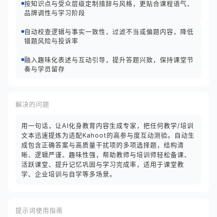
按知识点与受众层级定制措辞与风格，更贴合课程语气、
品牌调性与学习阶段
自动校查逻辑与事实一致性，过滤不当或偏题内容，降低
错题风险与投诉率
融入趣味化表述与互动引导，提升答题兴致，保持课堂节
奏与学员留存
解决的问题
用一句话，让AI化身教育内容生成专家，把任何教学/培训
文本迅速提炼为适配Kahoot的高参与度互动测验。自动生
成包含正确答案与高质量干扰项的多项选择题，结构清
晰、逻辑严谨、趣味性强，帮助教师与培训师轻松备课、
活跃课堂、提升记忆巩固与学习完成率，适用于课堂教
学、企业培训与自学等多场景。
提示词使用指南