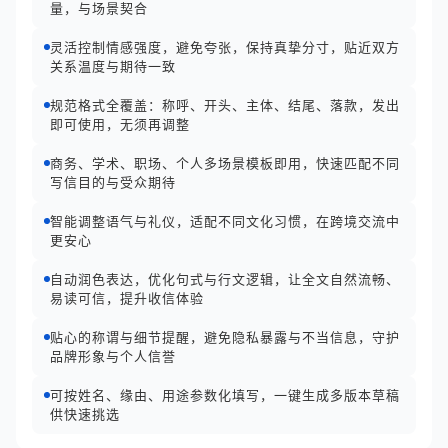
量，与场景契合
灵活控制情感强度，避免夸张，保持真挚分寸，贴近双方
关系温度与期待一致
规范格式全覆盖：称呼、开头、主体、结尾、落款，发出
即可使用，无须再调整
商务、学术、职场、个人多场景模板即用，快速匹配不同
写信目的与受众期待
智能调整语气与礼仪，适配不同文化习惯，在跨境交流中
更安心
自动润色表达，优化句式与行文逻辑，让全文自然流畅、
易读可信，提升收信体验
贴心的称谓与细节提醒，避免隐私暴露与不当信息，守护
品牌形象与个人信誉
可按姓名、缘由、用途参数化填写，一键生成多版本草稿
供快速挑选