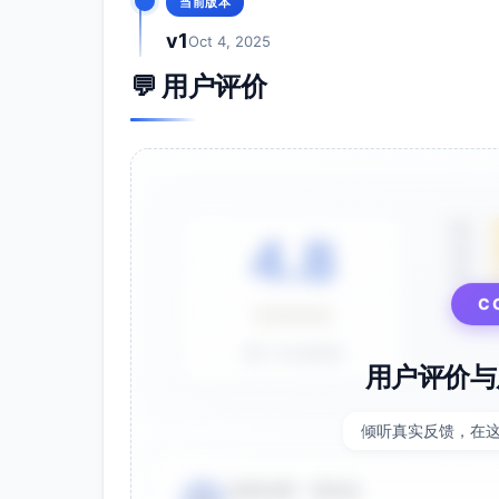
当前版本
v1
Oct 4, 2025
💬 用户评价
5星
4.8
4星
3星
C
⭐⭐⭐⭐⭐
基于 28 条评价
用户评价与
倾听真实反馈，在
电商运营 - 张先生