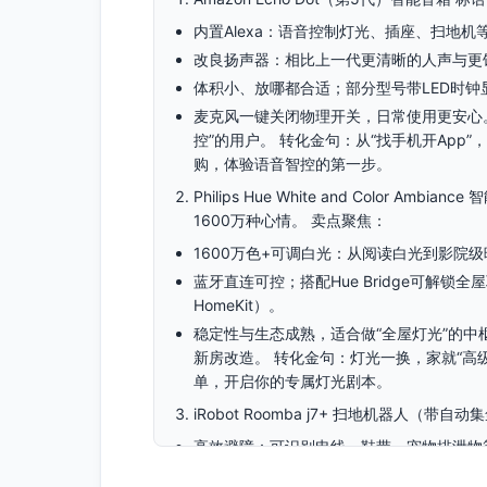
内置Alexa：语音控制灯光、插座、扫地
改良扬声器：相比上一代更清晰的人声与更
体积小、放哪都合适；部分型号带LED时钟
麦克风一键关闭物理开关，日常使用更安心。
控”的用户。 转化金句：从“找手机开App
购，体验语音智控的第一步。
Philips Hue White and Color A
1600万种心情。 卖点聚焦：
1600万色+可调白光：从阅读白光到影院
蓝牙直连可控；搭配Hue Bridge可解锁
HomeKit）。
稳定性与生态成熟，适合做“全屋灯光”的中
新房改造。 转化金句：灯光一换，家就“高
单，开启你的专属灯光剧本。
iRobot Roomba j7+ 扫地机器人（
高效避障：可识别电线、鞋带、宠物排泄物
自动集尘：清扫后自动把尘盒倒入底座，显