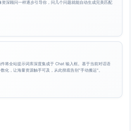
会像资深顾问一样逐步引导你，问几个问题就能自动生成完美匹配
ho Dot开口控全屋；2. 用Hue定制氛围；3. 让Roomba
 4守护门口、一个Kasa插座管住用电。现在入手，今天就把家升级。
件套严选
得收藏
添加你的联盟链接与限时优惠信息，以制造紧迫感并提升转化。
。 插件将全站提示词库深度集成于 Chat 输入框。基于当前对话语
成参数化，让海量资源触手可及，从此彻底告别"手动搬运"。