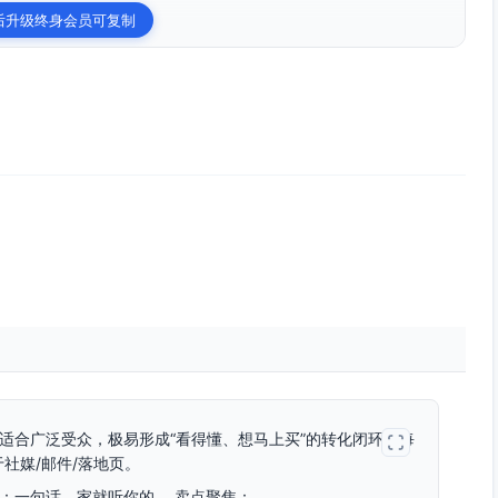
后升级终身会员可复制
适合广泛受众，极易形成“看得懂、想马上买”的转化闭环。每
社媒/邮件/落地页。
箱 标语：一句话，家就听你的。 卖点聚焦：