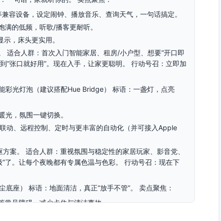
机等兼容设备，设定闹钟、播放音乐、查询天气，一句话搞定。
饱满的低频，听歌/播客更耐听。
显示，床头更实用。
 适合人群：首次入门智能家居、租房/小户型、想要“开口即
”，到“张口就好用”。现在入手，让家更聪明。 行动号召：立即加
mbiance 智能彩光灯泡（建议搭配Hue Bridge） 标语：一盏灯，点亮
级暖光，氛围一键切换。
全屋联动、远程控制、定时与更丰富的自动化（并可接入Apple
枢方案。 适合人群：重视氛围与稳定性的家居玩家、影音党、
级”了。让每个夜晚都有专属色温与色彩。 行动号召：现在下
带自动集尘底座） 标语：地面清洁，真正“放手不管”。 卖点聚焦：
等常见障碍，减少卡住与清洁事故。
著降低手动清理频次。