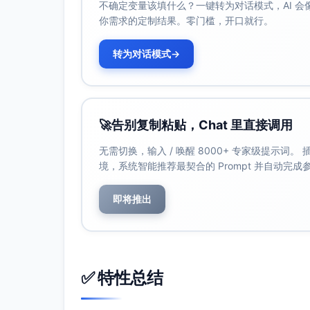
快速投放建议（可直接复用）：
不确定变量该填什么？一键转为对话模式，AI 
你需求的定制结果。零门槛，开口就行。
社媒短帖模板：三步拥有“会思考的家”：1. 用Ec
j7+把地面交给它。再加一枚Arlo Pro
转为对话模式
→
邮件标题示例：
你的家，今天起会“回应你”：智能家居5
从语音到安防，一站式搞定智能化升级
用数据省电、用灯光治愈：这份清单值
🚀
告别复制粘贴，Chat 里直接调用
需要引导用户点击时，可在上述“行动号召”后
无需切换，输入 / 唤醒 8000+ 专家级提示词
境，系统智能推荐最契合的 Prompt 并自动完
即将推出
✅ 特性总结