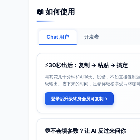
智能地图与禁区设置：按房间/区域定制清
📖 如何使用
支持语音控制，与主流平台联动顺畅。 适合
化金句：把日常清扫交给它，把时间留给更重
洁。
Arlo Pro 4 无线安防摄像头 标语：看得
Chat 用户
开发者
2K HDR 画质+内置聚光灯：夜晚也能呈
无需集线器，直连Wi‑Fi；磁吸安装，位置
双向通话与内置警报器，异常情况可即时应
⚡
30秒出活：复制 → 粘贴 → 搞定
室内外皆可用；活动区/人物等智能识别等高级功
带院家庭、希望提升看护与震慑力的用户。
与其花几十分钟和AI聊天、试错，不如直接复制这些
上选择它，让“看得见的安全”更到位。
级输出。省下来的时间，足够你轻松享受两杯咖
TP-Link Kasa KP115 智能插座（
登录后升级终身会员可复制
→
远程控制+定时/倒计时：小电器随时随地开
能耗监测：在App里查看用电数据，识别电
无需网关，配网简单；兼容Alexa与Google
暖器等小电器管理。 转化金句：把每度电
💬
不会填参数？让 AI 反过来问你
数据把“省电”落到实处。