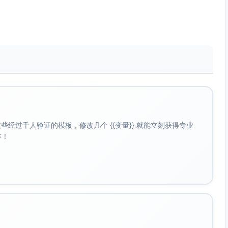
扫，日常维护更精细。
人群：养宠家庭、忙碌上班族、追求“低干预”清洁体验者。 转
要的事。 行动号召：立即入手，体验真正的“长期免操心”清
清，才安心。 卖点聚焦：
现彩色夜视，细节更清晰。
调整更灵活。
对。
能可通过Arlo Secure订阅获得。 适合人群：自住/独栋/
 转化金句：家门口的每一帧，都要清清楚楚。 行动号召：马
经过千人验证的模板，修改几个 {{变量}} 就能立刻获得专业
啡！
能耗监测） 标语：不止能开关，更会算账。 卖点聚焦：
关，节能又省心。
老虎，优化用电习惯。
 Assistant。 适合人群：租房/办公桌面控电、鱼缸/加湿器/取
用在刀刃上，从一个智能插座开始。 行动号召：立即购买，用