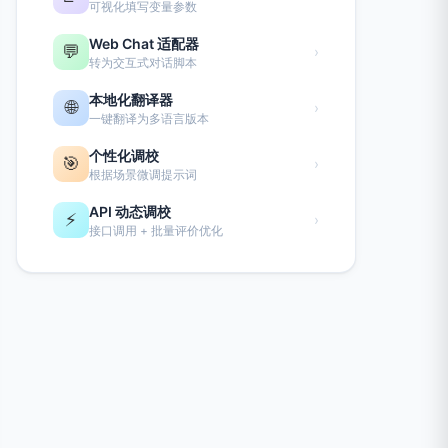
可视化填写变量参数
Web Chat 适配器
💬
›
转为交互式对话脚本
本地化翻译器
🌐
›
一键翻译为多语言版本
个性化调校
🎯
›
根据场景微调提示词
API 动态调校
⚡
›
接口调用 + 批量评价优化