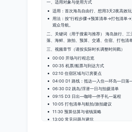
一、适用对象与使用方式
适用：首次海岛自由行、想用3天2夜高效
用法：按“行程步骤→预算清单→打包清单
观众导航。
二、关键词（用于搜索与推荐） 海岛旅行、三
落、海鲜、旅拍、预算、交通、住宿、打包清
三、视频章节（请按实际时长调整时间戳）
00:00 开场与行程总览
00:35 机票/船票与到达方式
02:10 住宿区域与订房要点
04:00 D1 路线：抵达—入住—环岛—日落
06:30 D2 跳岛/浮潜一日与拍摄清单
09:15 D3 日出—咖啡—伴手礼—返程
10:05 打包清单与航拍/旅拍建议
11:30 预算估算与省钱策略
13:00 常见问题与避坑
14:30 结尾与福利信息