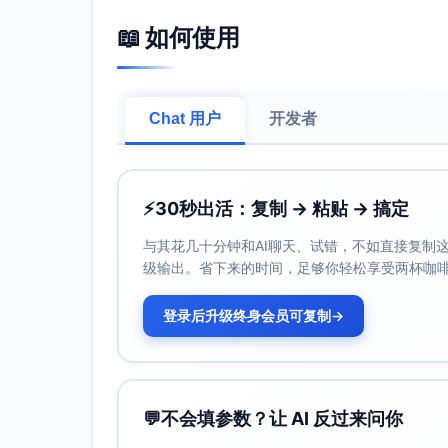
四、三天两夜行程步骤（可直接照搬） 1）D1
📖 如何使用
抵达→换汇/取现金→上岛交通（快船/渡轮/
办理入住→租机车/包车（戴头盔、白天熟
下午踩点：港口周边、主沙滩、观景台，记
Chat 用户
开发者
黄金时段：拍日落与剪影（低机位广角、人
夜市/海鲜市场：先称重再加工，确认计价
2）D2 出海主打
⚡
30秒出活：复制 → 粘贴 → 搞定
预订跳岛/浮潜团（优先选择持证商家，询
随身：防水袋、干毛巾、运动相机、晕船药
与其花几十分钟和AI聊天、试错，不如直接复制这些
安全：穿救生衣；不踩、不摸珊瑚；能见度
级输出。省下来的时间，足够你轻松享受两杯咖
拍摄清单：水下环绕、海面拉远、从水下到
傍晚找西向海湾拍落日与蓝调夜景；晚餐海
登录后升级终身会员可复制
→
3）D3 收官与返程
早起拍日出与空镜延时（码头、灯塔、礁石
咖啡店补素材：手冲特写、窗边人像、海平
💬
不会填参数？让 AI 反过来问你
退房→预留至少2小时交通与登船/值机缓冲