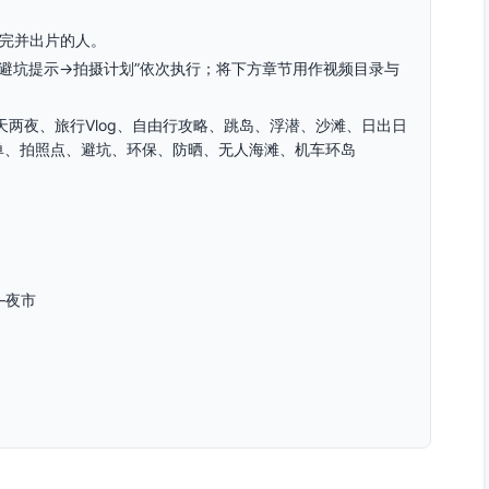
玩完并出片的人。
→避坑提示→拍摄计划”依次执行；将下方章节用作视频目录与
天两夜、旅行Vlog、自由行攻略、跳岛、浮潜、沙滩、日出日
单、拍照点、避坑、环保、防晒、无人海滩、机车环岛
—夜市