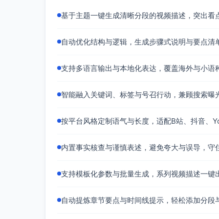
环保友好：可重复水杯、吸管；优先使用珊
基于主题一键生成清晰分段的视频描述，突出看
七、拍摄与出片指南（观众最爱画面）
三大必拍：日出延时、日落剪影、人像与椰
自动优化结构与逻辑，生成步骤式说明与要点清
快速出片构图口令：低机位广角拍海平线；
声画素材：海浪白噪、码头广播、夜市人声
支持多语言输出与本地化表达，覆盖海外与小语
无人机提示：查禁飞区，海风大于5级不飞
八、安全与避坑
智能融入关键词、标签与号召行动，兼顾搜索曝
天气与潮汐：提前查海况预报与潮汐表；遇
价格透明：海鲜先称重写明单位；水上项目
按平台风格定制语气与长度，适配B站、抖音、Yo
交通安全：不赤脚骑行；雨天路滑减速；夜
生态尊重：不带走贝壳珊瑚，不喂鱼；垃圾
内置事实核查与谨慎表述，避免夸大与误导，守
九、常见问答（简要）
支持模板化参数与批量生成，系列视频描述一键
最佳季节：避开当地雨季与台风季，选择风
现金与支付：准备小额现金应对离岛税、船
单人或情侣/家庭：单人选镇区住宿更方便
自动提炼章节要点与时间线提示，轻松添加分段
施。