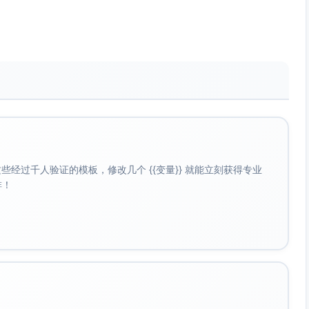
 抵达与熟悉路况
出租/网约车/酒店接驳）。
路、不夜骑）。
录机位与风向。
物三分构图）。
单位与烹饪费。
问天气、浪高与备选日期）。
、珊瑚友好防晒。
经过千人验证的模板，修改几个 {{变量}} 就能立刻获得专业
差或风浪大即取消。
啡！
水面的转场、岛际航拍（遵守当地无人机规定）。
鲜或当地小吃街。
线）。
线推拉。
。