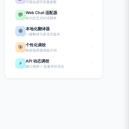
可视化填写变量参数
Web Chat 适配器
💬
›
转为交互式对话脚本
本地化翻译器
🌐
›
一键翻译为多语言版本
个性化调校
🎯
›
根据场景微调提示词
API 动态调校
⚡
›
接口调用 + 批量评价优化