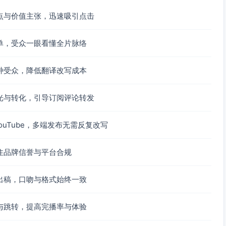
瑚友好型防晒。
点与价值主张，迅速吸引点击
林路。
单，受众一眼看懂全片脉络
逆光举手剪影；脚尖入镜俯拍；跟拍走路稳定推进。
；拍5秒静态空镜作为转场垫片。
种受众，降低翻译改写成本
；海面起降注意返航高度与电量冗余。
光与转化，引导订阅评论转发
到雷雨、大风或离岸流立即停止下水。
确认时长、里程与包含项。
uTube，多端发布无需反复改写
间尽量打车或结伴。
随身带走。
住品牌信誉与平台合规
出稿，口吻与格式始终一致
浪较小的月份；具体以目的地官方天气为准。
票、路边摊；能电子支付则优先电子化。
；情侣选日落海湾更出片；家庭优先考虑沙滩缓坡与亲子设
与跳转，提高完播率与体验