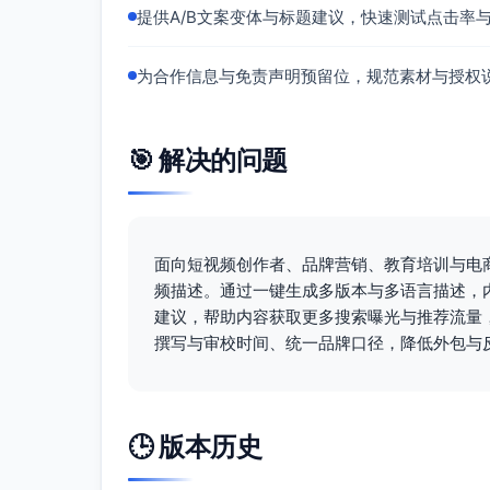
十、CTA（请引导互动与转化）
提供A/B文案变体与标题建议，快速测试点击率
点赞并收藏这份海岛3天2夜清单，出发前
在评论区告诉我你的目的地与预算，我帮你
为合作信息与免责声明预留位，规范素材与授权
订阅频道并开启小铃铛，获取下一支“城市×
下载我的离线地图与行前打包清单模板（链
🎯 解决的问题
如果这支视频帮到你，请分享给同行的朋友
商务与素材
商务合作/行程定制请邮件联系：yourmail@ex
本视频价格与政策会随时间变化，请以当地
面向短视频创作者、品牌营销、教育培训与电
频描述。通过一键生成多版本与多语言描述，
建议，帮助内容获取更多搜索曝光与推荐流量
撰写与审校时间、统一品牌口径，降低外包与
🕒 版本历史