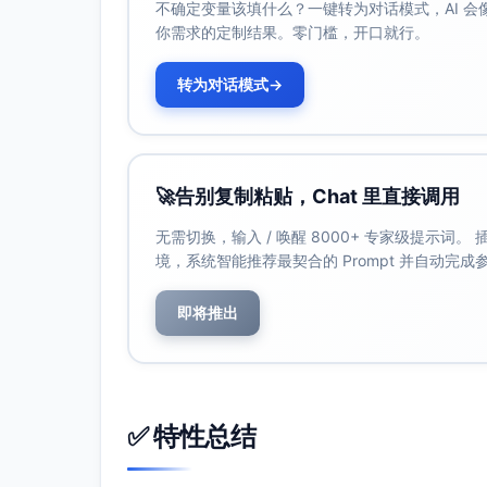
购买伴手礼与明信片，收音几段环境音作为结尾B
不确定变量该填什么？一键转为对话模式，AI 
你需求的定制结果。零门槛，开口就行。
五、预算与预订清单（按占比估算，替换当地
预算结构参考：交通40–60%，住宿20–30%
转为对话模式
→
省钱策略：
淡季或平日出行；提前订早晚航班；机
跳岛拼船优于包船；两晚分区住（一晚
自带浮潜面镜与防水袋减少租赁费。
🚀
告别复制粘贴，Chat 里直接调用
必订项清单：
无需切换，输入 / 唤醒 8000+ 专家级提示词
机票/船票与接驳；两晚住宿（第一晚靠
境，系统智能推荐最契合的 Prompt 并自动完
跳岛/浮潜团（确认包含装备/餐食/保险
旅行保险（含水上活动与机车骑行条款
即将推出
六、打包清单（精简且实用）
防晒与防护：SPF50+防晒、晒后修复、
水上装备：浮潜面镜与呼吸管、溯溪鞋/礁
电子与证件：移动电源、插头转换器、防水
✅ 特性总结
有）。
健康备用：晕船药、创可贴、防水创可贴、