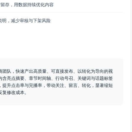
与留存，用数据持续优化内容
照着打卡。
微调行程。
说明，减少审核与下架风险
海岛联动”路线。
接见置顶评论/简介）。
。
ample.com
与官方信息为准；水上活动请量力而行并注意安全。
商团队，快速产出高质量、可直接发布、以转化为导向的视
内含亮点摘要、章节时间轴、行动号召、关键词与话题标签
，提升点击率与完播率，带动关注、留言、转化，显著缩短
反复修改成本。