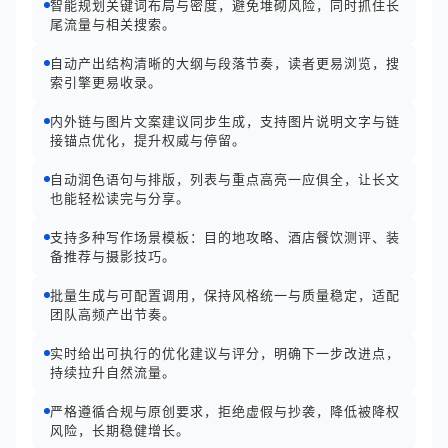
智能规划关键词布局与密度，避免堆砌风险，同时抓住长
尾流量与相关搜索。
自动产出结构清晰的大纲与段落节奏，读者更易浏览，搜
索引擎更易收录。
内外链与图片文案建议同步生成，支持图片说明文字与链
接锚点优化，提升权威与停留。
自动润色语句与排版，列表与重点高亮一应俱全，让长文
也能轻松读完与分享。
支持多种写作场景模板：目的地攻略、酒店餐饮测评、装
备推荐与摄影技巧。
批量生成与可配置调用，保持风格统一与质量稳定，适配
团队高频产出节奏。
实时给出可执行的优化建议与评分，明确下一步改进点，
持续拉升自然流量。
严格遵循合规与原创要求，拒绝虚假与抄袭，降低被降权
风险，长期稳健增长。