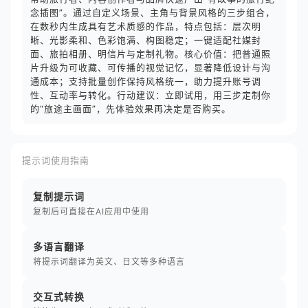
念插图”。通过自定义场景、主角与背景风格的三步组合，
在数秒内生成具有艺术质感的作品，特点包括：层次明
晰、光影柔和、色彩饱满、构图稳定；一键适配社媒封
面、旅拍相册、明信片与定制礼物。核心价值：把普通照
片升级为可收藏、可传播的视觉记忆，显著降低设计与沟
通成本；支持批量创作保持风格统一，助力提升账号调
性、互动率与转化。行动建议：立即试用，用三步定制你
的“旅途主画面”，先体验效果再决定是否购买。
提示词使用指南
复制提示词
复制后可直接在AI应用中使用
多语言翻译
将提示词翻译为英文、日文等多种语言
交互式转换