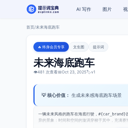
AI 写作
图片
视
首页
/
未来海底跑车
🔥 终身会员专享
文生图
提示词
未来海底跑车
👁️
481 次查看
📅
Oct 23, 2025
🏷️
v1
💡 核心价值：
生成未来感海底跑车场景
一辆未来风格的跑车在海底行驶，#{car_bra
异的景象：时间和空间的漩涡穿梭于其中，充满赛博