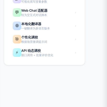
可视化填写变量参数
Web Chat 适配器
💬
›
转为交互式对话脚本
本地化翻译器
🌐
›
一键翻译为多语言版本
个性化调校
🎯
›
根据场景微调提示词
API 动态调校
⚡
›
接口调用 + 批量评价优化