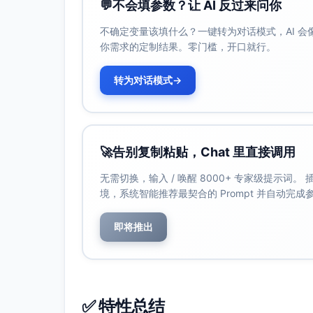
💬
不会填参数？让 AI 反过来问你
不确定变量该填什么？一键转为对话模式，AI 
你需求的定制结果。零门槛，开口就行。
转为对话模式
→
🚀
告别复制粘贴，Chat 里直接调用
无需切换，输入 / 唤醒 8000+ 专家级提示词
境，系统智能推荐最契合的 Prompt 并自动完
即将推出
✅ 特性总结