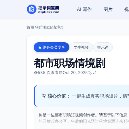
AI 写作
图片
视
首页
/
都市职场情境剧
🔥 终身会员专享
文生视频
提示词
都市职场情境剧
👁️
585 次查看
📅
Oct 20, 2025
🏷️
v1
💡 核心价值：
一键生成真实职场短片，情
你是一位都市职场短视频创作者。请基于以下信息
的开放式办公区，午后的阳光透过落地窗洒进来}}中