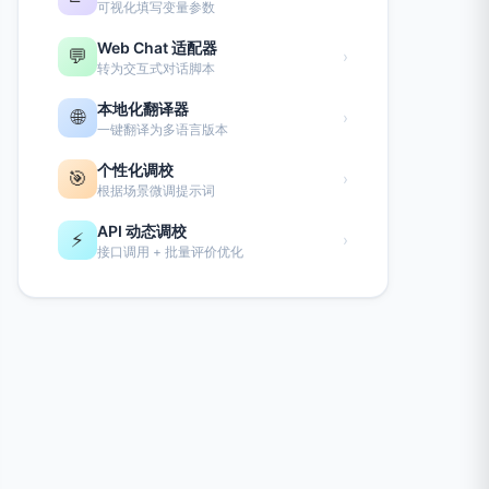
可视化填写变量参数
Web Chat 适配器
💬
›
转为交互式对话脚本
本地化翻译器
🌐
›
一键翻译为多语言版本
个性化调校
🎯
›
根据场景微调提示词
API 动态调校
⚡
›
接口调用 + 批量评价优化