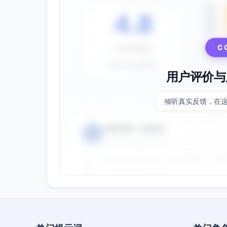
5星
4.8
4星
3星
C
⭐⭐⭐⭐⭐
基于 28 条评价
用户评价与
倾听真实反馈，在
电商运营 - 张先生
👤
⭐⭐⭐⭐⭐
2025-01-15
双十一用这个提示词生成了20多张海报，效果
很灵活，能快速适配不同节日。
效果好
节省时间