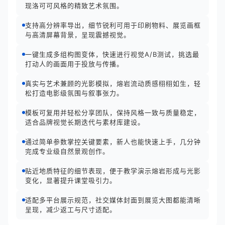
现洛可可风格的精致艺术氛围。
支持高分辨率导出，细节锐利可用于印刷物料、展览画框
与高清屏幕背景，呈现震撼视觉。
一键生成多组构图变体，快速进行视觉A/B测试，挑选最
打动人的画面用于投放与传播。
真实与艺术兼顾的光影模拟，熔岩流动质感栩栩如生，轻
松打造电影级氛围与叙事张力。
模板可复用并轻松分享团队，保持风格一致与质量稳定，
适合品牌视觉长期迭代与素材库建设。
通过简单参数掌控关键要素，新人也能快速上手，几分钟
完成专业级自然景观创作。
贴近地质特征的细节表现，便于教学演示熔岩形成与光影
变化，显著提升课堂吸引力。
适配多平台展示规范，社交媒体封面到展览大图都能清晰
呈现，减少返工与尺寸适配。