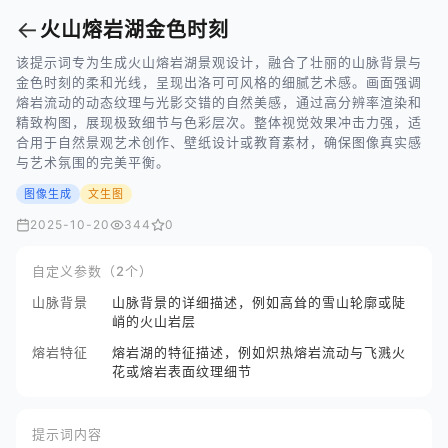
←
火山熔岩湖金色时刻
该提示词专为生成火山熔岩湖景观设计，融合了壮丽的山脉背景与
金色时刻的柔和光线，呈现出洛可可风格的细腻艺术感。画面强调
熔岩流动的动态纹理与光影交错的自然美感，通过高分辨率渲染和
精致构图，展现极致细节与色彩层次。整体视觉效果冲击力强，适
合用于自然景观艺术创作、壁纸设计或教育素材，确保图像真实感
与艺术氛围的完美平衡。
图像生成
文生图
2025-10-20
344
0
自定义参数（2个）
山脉背景
山脉背景的详细描述，例如高耸的雪山轮廓或陡
峭的火山岩层
熔岩特征
熔岩湖的特征描述，例如炽热熔岩流动与飞溅火
花或熔岩表面纹理细节
提示词内容