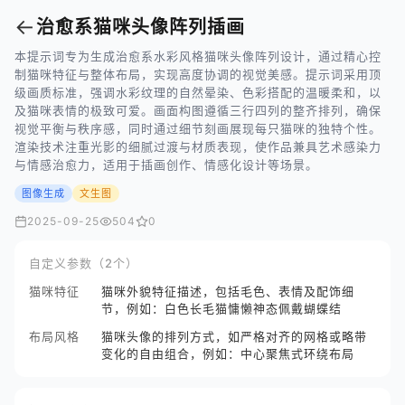
←
治愈系猫咪头像阵列插画
本提示词专为生成治愈系水彩风格猫咪头像阵列设计，通过精心控
制猫咪特征与整体布局，实现高度协调的视觉美感。提示词采用顶
级画质标准，强调水彩纹理的自然晕染、色彩搭配的温暖柔和，以
及猫咪表情的极致可爱。画面构图遵循三行四列的整齐排列，确保
视觉平衡与秩序感，同时通过细节刻画展现每只猫咪的独特个性。
渲染技术注重光影的细腻过渡与材质表现，使作品兼具艺术感染力
与情感治愈力，适用于插画创作、情感化设计等场景。
图像生成
文生图
2025-09-25
504
0
自定义参数（2个）
猫咪特征
猫咪外貌特征描述，包括毛色、表情及配饰细
节，例如：白色长毛猫慵懒神态佩戴蝴蝶结
布局风格
猫咪头像的排列方式，如严格对齐的网格或略带
变化的自由组合，例如：中心聚焦式环绕布局