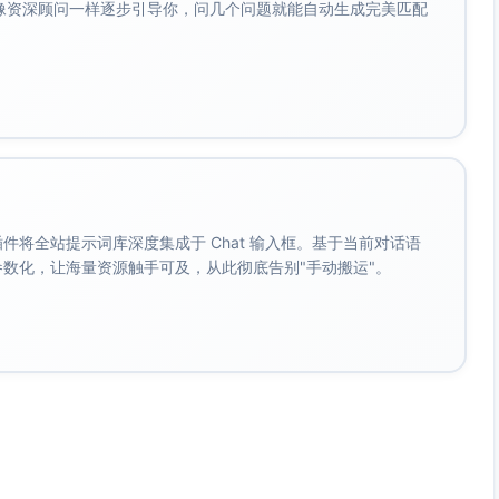
会像资深顾问一样逐步引导你，问几个问题就能自动生成完美匹配
leen寓意“光亮”；Bramley承载北地乡土纹理与朴素气息。
案与书信用“Frances E. Bramley”。中间名在描写母系影响与
en（eye-LEEN）；Bramley（BRAM-lee）。辅音清脆、过渡自
间名突出母系文化与伦敦移民社区纽带。
多利亚社会礼仪；亲密关系或回忆段落以名或昵称强化性格层次。
。 插件将全站提示词库深度集成于 Chat 输入框。基于当前对话语
应冷静理性与受教育背景；职业姓氏或地名式姓氏强化工人阶层
成参数化，让海量资源触手可及，从此彻底告别"手动搬运"。
可增强侦探对话的干练与可信度。