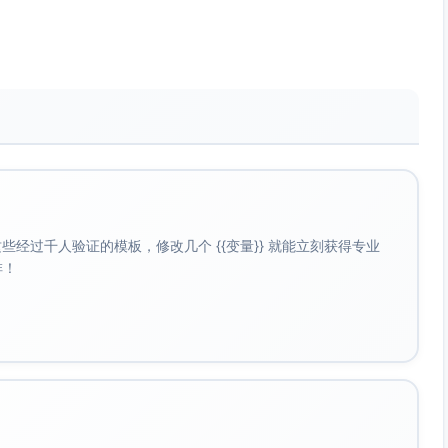
t”；学术或社交书信用“Beatrice H. Cartwright”。在与爱尔
系文化线索。
ora（ə-NOR-ə）；Cartwright（KART-ryte）。元音明亮、清
多利亚时代广泛使用；Kathleen为Caitlín的英化形式，典型
常见父系姓氏（源自Adam的昵称Atkin）。
hleen意为“纯洁”；Atkinson体现北方血统与家族稳定性。
kinson”；私人场合可用“Clara”。在重要转折点使用全名，强
经过千人验证的模板，修改几个 {{变量}} 就能立刻获得专业
啡！
KATH-leen）；Atkinson（AT-kin-sən）。音节分明、节奏
自法语/拉丁“自由”；Eileen源自爱尔兰Eibhlín（与“光”相
“荆豆/金雀花草地”意象。