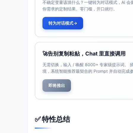
不确定变量该填什么？一键转为对话模式，AI 
含义解析：Frances寓意“自由、独立”；Ei
你需求的定制结果。零门槛，开口就行。
适用场景：公共报道用“Miss Bramley”；档
社区网络时点题。
转为对话模式
→
发音特点：Frances（FRAN-sis）；Eile
然，兼具温柔与坚定。
综合建议
以约克郡姓氏统一家族风貌，使用爱尔兰中
🚀
告别复制粘贴，Chat 里直接调用
正式语境使用“Miss + 姓氏”，体现维
无需切换，输入 / 唤醒 8000+ 专家级提示词
选择带“光、清澈、荣耀”等语义的名，呼
境，系统智能推荐最契合的 Prompt 并自动完
出身。
在叙事节奏上，短促有力的辅音与明确重音
即将推出
✅ 特性总结