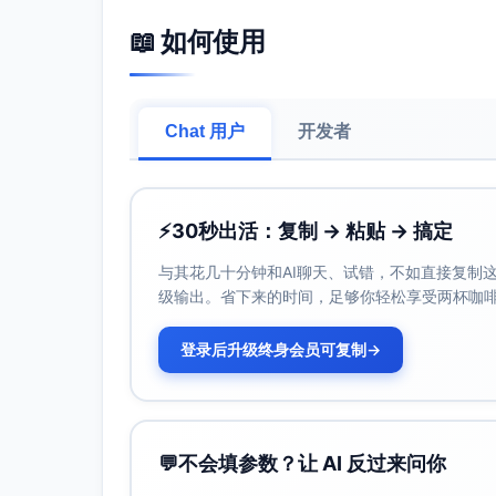
适用场景：社会与法庭语境用“Miss Cartwrigh
兰社群互动的章节，使用“Honora”强化母
📖 如何使用
发音特点：Beatrice（BEE-ə-tris）；Hon
晰，姓氏收尾紧促，具理性与干练的听感。
推荐姓名三
Chat 用户
开发者
全名：Clara Kathleen Atkinson
文化渊源：Clara源自拉丁语“清澈/明净”，维
爱尔兰移民社区用名；Atkinson为北英格兰
⚡
30秒出活：复制 → 粘贴 → 搞定
含义解析：Clara象征清晰的判断与洞察；Kat
适用场景：城市调查与警务合作中用“Miss At
与其花几十分钟和AI聊天、试错，不如直接复制这些
调跨阶层成长与身份自证。
级输出。省下来的时间，足够你轻松享受两杯咖
发音特点：Clara（KLAR-ə）；Kathleen（
快，适合干练对话与紧张场景。
登录后升级终身会员可复制
→
推荐姓名四
全名：Frances Eileen Bramley
文化渊源：Frances为维多利亚时期女性常名，沿
💬
不会填参数？让 AI 反过来问你
关）；Bramley为约克郡地名式姓氏，源自