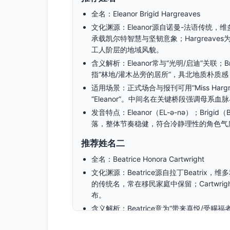
全名：Eleanor Brigid Hargreaves
文化渊源：Eleanor源自诺曼-法语传统，
承载凯尔特智慧与坚韧意象；Hargreav
工人阶层的地域风貌。
含义解析：Eleanor常与“光明/启迪”关联；B
指“林地/灌木丛旁的居所”，具北地质朴质
适用场景：正式场合与报刊可用“Miss Hargreav
“Eleanor”。中间名在关键桥段强调母系
发音特点：Eleanor（EL-ə-nə）；Brigid
落，整体节奏稳健，符合冷静理性的角色气
推荐姓名二
全名：Beatrice Honora Cartwright
文化渊源：Beatrice源自拉丁Beatri
的传统名，常在移民家庭中保留；Cartwr
布。
含义解析：Beatrice意为“带来喜悦/受赐福者
体现工艺与勤勉的家族背景。