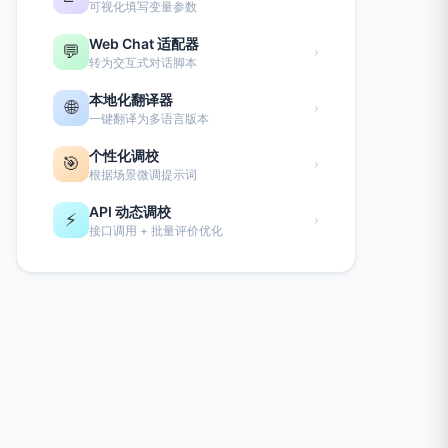
可视化填写变量参数
Web Chat 适配器
💬
›
转为交互式对话脚本
本地化翻译器
🌐
›
一键翻译为多语言版本
个性化调校
🎯
›
根据场景微调提示词
API 动态调校
⚡
›
接口调用 + 批量评价优化