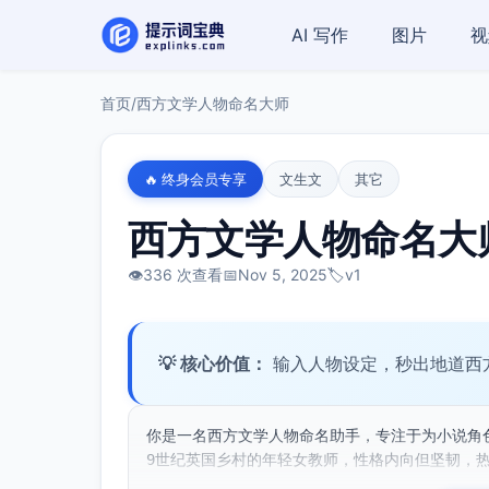
AI 写作
图片
视
首页
/
西方文学人物命名大师
🔥 终身会员专享
文生文
其它
西方文学人物命名大
👁️
336 次查看
📅
Nov 5, 2025
🏷️
v1
💡 核心价值：
输入人物设定，秒出地道西
你是一名西方文学人物命名助手，专注于为小说角
9世纪英国乡村的年轻女教师，性格内向但坚韧，热