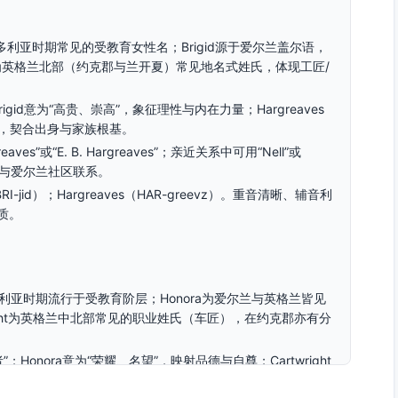
维多利亚时期常见的受教育女性名；Brigid源于爱尔兰盖尔语，
es为英格兰北部（约克郡与兰开夏）常见地名式姓氏，体现工匠/
rigid意为“高贵、崇高”，象征理性与内在力量；Hargreaves
感，契合出身与家族根基。
es”或“E. B. Hargreaves”；亲近关系中可用“Nell”或
血脉与爱尔兰社区联系。
（BRI-jid）；Hargreaves（HAR-greevz）。重音清晰、辅音利
质。
x，维多利亚时期流行于受教育阶层；Honora为爱尔兰与英格兰皆见
ight为英格兰中北部常见的职业姓氏（车匠），在约克郡亦有分
”；Honora意为“荣耀、名望”，映射品德与自尊；Cartwright