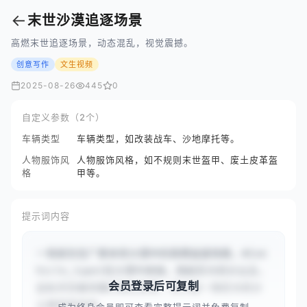
←
末世沙漠追逐场景
高燃末世追逐场景，动态混乱，视觉震撼。
创意写作
文生视频
2025-08-26
445
0
自定义参数（2个）
车辆类型
车辆类型，如改装战车、沙地摩托等。
人物服饰风
人物服饰风格，如不规则末世盔甲、废土皮革盔
格
甲等。
提示词内容
一场发生在广袤末世沙漠中的高燃追逐场景。#{ve
hicle_type}在沙漠中疾驰，扬起巨大的沙尘云，
会员登录后可复制
远处天空被浓重的橙色笼罩，预示着一场巨大的沙
尘暴即将来临，...