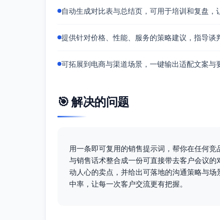
核心诉求：低成本上线、易配置的流程
自动生成对比表与总结页，可用于培训和复盘，
匹配点：可视化工作流与报表、字段级
速迭代。
提供针对价格、性能、服务的策略建议，指导谈
竞争优势总结
可拓展到电商与渠道场景，一键输出适配文案与
围绕成长型B2B企业的“统一数据—自动化流程—
场景完整度与协同一体化
线索/商机/合同/回款/渠道/外勤从线
🎯 解决的问题
点。
自动化与标准化能力
工作流与审批流可视化配置，便于在不同
用一条即可复用的销售提示词，帮你在任何竞
长。
与销售话术整合成一份可直接带去客户会议的
渠道协作深度
动人心的卖点，并给出可落地的沟通策略与场
针对伙伴管理与线索分发、防撞单的机
中率，让每一次客户交流更有把握。
移动外勤友好
面向外勤的拜访计划、签到与便捷记录
性。