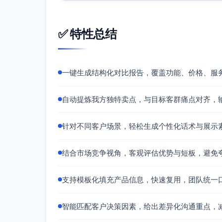
注：为确保合规与客观性，涉及性能指标、价
✅ 特性总结
目标客户匹配分析
销售负责人（总监/经理）
一键生成结构化对比报告，覆盖功能、价格、服
核心诉求：提升赢单率与预测准确性、
匹配点：凌云CRM 2.0可通过商机阶
管理闭环。
自动提炼我方独特卖点，与目标客群痛点对齐，
渠道管理人员
针对不同客户场景，轻松生成个性化话术与展示
核心诉求：伙伴管理规范化、线索分发
匹配点：渠道协作模块聚焦伙伴名录、线
化。
结合市场竞争视角，客观评估优势与短板，避免
一线销售/外勤人员
支持模板化填充产品信息，快速复用，团队统一
核心诉求：移动端便捷、拜访计划与签到
匹配点：移动外勤能力让拜访更轻量，
智能匹配客户决策因素，给出差异化沟通重点，
销售运营/IT