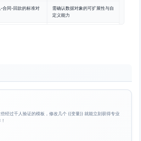
机-合同-回款的标准对
需确认数据对象的可扩展性与自
定义能力
动分配、线索转化；
需确认是否支持线索评分、自动
分配与规则引擎
、预测视图；可配置
需确认是否支持商机阶段模板与
赢单预测
划与提醒；与财务/发
需确认合同审批、回款计划与财
务对接能力
单、价格与返利策
需确认是否具备伙伴门户、线索
分发与防撞单机制
经过千人验证的模板，修改几个 {{变量}} 就能立刻获得专业
、拍照上传、语音备
需确认移动端外勤能力是否完善
啡！
（签到/轨迹/离线）
动化；可视化配置
需确认自动化规则的深度与易用