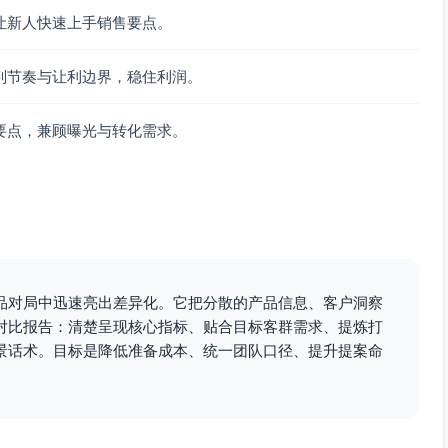
与报表、权限合规与数据质量治理。
让新人快速上手销售要点。
权限、审计与主数据规则，有利于在不依赖重开发的条件下快
判节奏与让利边界，稳住利润。
要点，兼顾曝光与转化需求。
提升赢单率”目标，凌云CRM 2.0的差异化优势可定位为：
索到回款的闭环覆盖，减少多系统割裂导致的数据丢失与流程断
业务阶段快速固化“最佳实践”，提升复用性与可复制的业绩增
品对局中迅速亮出差异化。它把分散的产品信息、客户洞察
对比报告：清楚呈现核心指标、贴合目标客群需求、提炼打
景话术。目标是降低准备成本、统一团队口径、提升提案命
制设计，帮助渠道团队降低冲突、提升渠道贡献与伙伴粘性。
支持，降低一线录入负担，提高现场数据质量与管理的实时