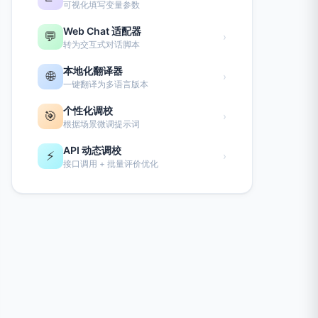
可视化填写变量参数
Web Chat 适配器
💬
›
转为交互式对话脚本
本地化翻译器
🌐
›
一键翻译为多语言版本
个性化调校
🎯
›
根据场景微调提示词
API 动态调校
⚡
›
接口调用 + 批量评价优化