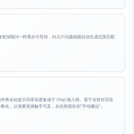
性
数据隔离与合规支持需
需确认权限粒度与审计机制
会像资深顾问一样逐步引导你，问几个问题就能自动生成完美匹配
渠道贡献分析；可自
需确认报表自定义与渠道分析能
力
微信/飞书）、邮件、
需确认具体集成清单与开放API
认
以正式报价为准）
需确认定价模式与总拥有成本
。 插件将全站提示词库深度集成于 Chat 输入框。基于当前对话语
线；培训与变更管理
需确认实施周期与服务团队配置
成参数化，让海量资源触手可及，从此彻底告别"手动搬运"。
佳实践沉淀
需确认支持体系与SLA