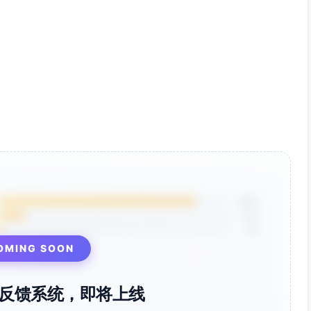
漏斗分析与绩效看板，帮助管理层精准定位瓶颈并优化资源分
业对“快速见效”的诉求，降低初期投入与风险。
产品资料和现场演示为准。
）
复线索与延迟分配问题
85%
12%
、是否被管理层信任
3%
与财务是否对接
与线索滞留
OMING SOON
性是否达标
呼叫中心、ERP）
反馈系统，即将上线
数据隔离）