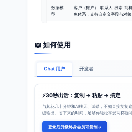
数据模
客户（账户）-联系人-线索-商
型
象体系，支持自定义字段与对象
线索管
支持线索采集、去重、打分、自
理
可配置规则
📖 如何使用
商机跟
阶段模板、跟进记录、协作备注
进
阶段与准入标准
合同与
合同审批流、版本管理、回款计
Chat 用户
开发者
回款
票系统对接能力需确认
渠道协
渠道伙伴管理、线索分发、防撞
⚡
30秒出活：复制 → 粘贴 → 搞定
作
略、联合跟进
与其花几十分钟和AI聊天、试错，不如直接复制这些
移动外
移动端支持拜访计划、定位签到
级输出。省下来的时间，足够你轻松享受两杯咖
勤
注等常见外勤能力
登录后升级终身会员可复制
→
自动化
工作流、审批流、提醒与任务自