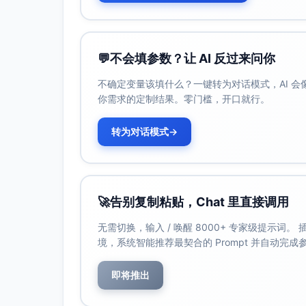
与流程
权限与
角色/字段级权限、操作审计；
合规
确认
💬
不会填参数？让 AI 反过来问你
不确定变量该填什么？一键转为对话模式，AI 
报表与
漏斗分析、仪表板、绩效报表、
你需求的定制结果。零门槛，开口就行。
分析
定义报表
转为对话模式
→
集成生
与主流协同平台（如钉钉/企业
态
呼叫中心、ERP的集成能力需确
定价与
面向成长型企业的灵活打包（需
套餐
🚀
告别复制粘贴，Chat 里直接调用
无需切换，输入 / 唤醒 8000+ 专家级提示词
实施与
标准化实施方法论，支持快速上
境，系统智能推荐最契合的 Prompt 并自动完
交付
即将推出
售后与
客户成功赋能、响应SLA、最
成功