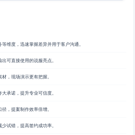
格细节、第三方集成清单等均需以正式资料或现场验证为准。
务等维度，迅速掌握差异并用于客户沟通。
标准化销售流程、可视化管控漏斗。
段模板与审批、统一数据视图和仪表板，帮助形成“可度量”的销售
输出可直接使用的说服亮点。
素材，现场演示更有把握。
与防撞单、返利政策与协同跟进。
索/商机分发、冲突管控与政策管理，减少渠道摩擦、提升转
夸大承诺，提升专业可信度。
口径，提案制作效率倍增。
、快速录入与拍照/语音记录、减少重复劳动。
自动化缩短录入与分配时间，提升跟进效率与数据完整度。
减少试错，提高签约成功率。