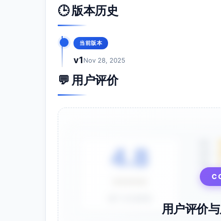
🕒 版本历史
数据治理与洞察
标准对象体系与自定义能力结合，支持
配。
当前版本
快速上线与低改造成本
v1
Nov 28, 2025
以配置为主的实施方法论，适配成长型企
💬 用户评价
以上为优势定位，具体功能深度与交付能力以
销售策略建议
机会诊断与调研清单（面向客户与竞品验证
当前线索来源与分配方式？是否存在重
5星
4.8
4星
商机阶段是否标准化？预测是否可视化
3星
合同审批环节与回款提醒是否系统化？
渠道伙伴管理是否规范？是否存在撞单
C
⭐⭐⭐⭐⭐
外勤拜访如何记录？数据完整度与及时
基于 28 条评价
需替换或集成的既有系统（协同、邮件、
用户评价与
安全与权限合规要求（字段级、审计、