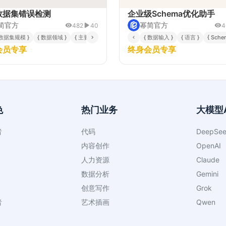
数据集错误检测
企业级Schema优化助手
简官方
幂简官方
482
40
4
 数据集规模 }
{ 数据领域 }
{ 主要分析目标 }
{ 数据输入 }
{ 语言 }
{ Sch
会员专享
终身会员专享
色
热门业务
大模型A
者
代码
DeepSee
内容创作
OpenAI
人力资源
Claude
数据分析
Gemini
创意写作
Grok
者
艺术插画
Qwen