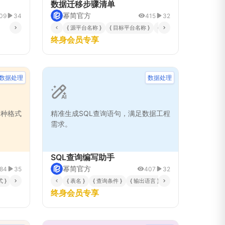
数据迁移步骤清单
幂简官方
09
34
415
32
{ 源平台名称 }
{ 目标平台名称 }
{ 输出语言 }
终身会员专享
数据处理
数据处理
一种格式
精准生成SQL查询语句，满足数据工程
需求。
SQL查询编写助手
幂简官方
84
35
407
32
 }
{ 输出语言 }
{ 表名 }
{ 查询条件 }
{ 输出语言 }
终身会员专享