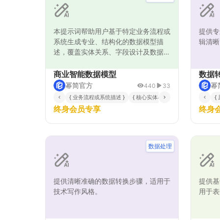
本提示词帮助用户基于特定业务流程或
提供专
系统生成专业、结构化的数据模型描
辑清晰
述，覆盖实体关系、字段设计及数据流
逻辑。输出内容条理清晰、专业准确，
支持商业智能决策和后端系统架构优
商业智能数据模型
数据
化，适用于数据分析、BI系统设计及跨
幂简官方
幂
440
33
部门沟通，为企业提供高效的数据建模
{ 业务流程或系统描述 }
{ 核心实体与关系 }
{ 数据字段与属
{
参考。
终身会员专享
终身
数据处理
提供清晰准确的数据转换步骤，适用于
提供基
技术写作风格。
用于表