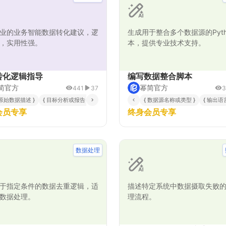
业的业务智能数据转化建议，逻
生成用于整合多个数据源的Pyth
，实用性强。
本，提供专业技术支持。
转化逻辑指导
编写数据整合脚本
简官方
幂简官方
441
37
3
性 }
 原始数据描述 }
{ 模型应用场景 }
{ 目标分析或报告 }
{ 输出语言 }
{ 数据源名称或类型 }
{ 输出语言
会员专享
终身会员专享
数据处理
于指定条件的数据去重逻辑，适
描述特定系统中数据摄取失败
数据处理。
理流程。