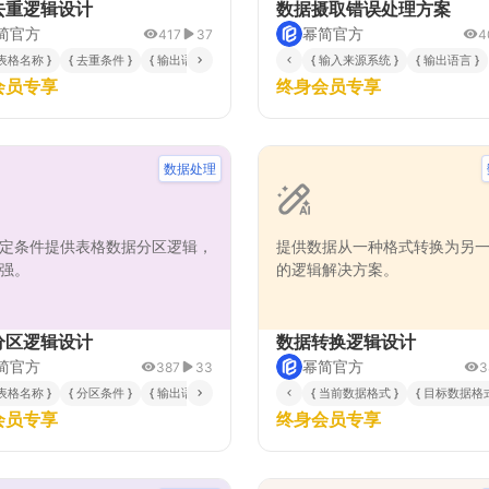
去重逻辑设计
数据摄取错误处理方案
简官方
幂简官方
417
37
4
 表格名称 }
{ 去重条件 }
{ 输出语言 }
{ 输入来源系统 }
{ 输出语言 }
会员专享
终身会员专享
数据处理
定条件提供表格数据分区逻辑，
提供数据从一种格式转换为另
强。
的逻辑解决方案。
分区逻辑设计
数据转换逻辑设计
简官方
幂简官方
387
33
3
 规则说明 }
 表格名称 }
{ 示例代码生成 }
{ 分区条件 }
{ 输出语言 }
{ 当前数据格式 }
{ 目标数据格式
会员专享
终身会员专享