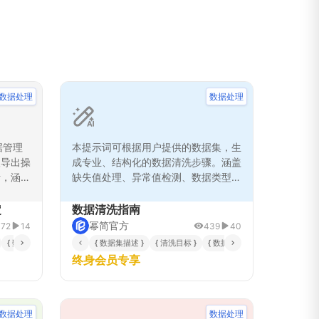
数据处理
数据处理
据管理
本提示词可根据用户提供的数据集，生
入导出操
成专业、结构化的数据清洗步骤。涵盖
析，涵盖
缺失值处理、异常值检测、数据类型转
程、风险
换、重复值处理及标准化操作，确保数
移的安全
据分析前的高质量预处理。适用于数据
定
数据清洗指南
系统的
分析、统计建模、机器学习和可视化准
幂简官方
172
14
439
40
标准化的
备等多场景，帮助用户高效、准确地准
{ 数据范围 }
{ 输出格式 }
{ 数据集描述 }
{ 清洗目标 }
{ 数据类型信息 }
{ 任务场景 }
使用效
备数据。
终身会员专享
数据处理
数据处理