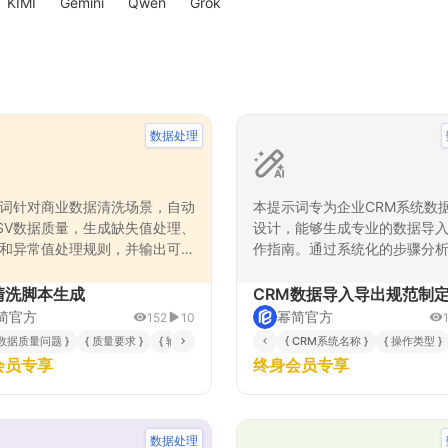
KIMI
Gemini
Qwen
Grok
数据处理
词针对商业数据清洗场景，自动
本提示词专为企业CRM系统数
SV数据质量，生成缺失值处理、
设计，能够生成专业的数据导
和异常值处理规则，并输出可执
作指南。通过系统化的步骤分
thon清洗脚本和清洗效果报告，
数据准备、格式要求、操作流
升数据可靠性并支撑后续分析。
控制等关键环节，确保数据迁
清洗脚本生成
CRM数据导入导出规范制
性和准确性。适用于不同CRM
简官方
幂简官方
152
10
数据管理需求，帮助企业建立
格式 }
 数据质量问题 }
{ 质量要求 }
{ 输入CSV数据 }
{ 清洗方法偏好 }
{ CRM系统名称 }
{ 异常值处理策略 }
{ 操作类型 }
数据操作规范，提升CRM系统
会员专享
终身会员专享
率和数据质量。
数据处理