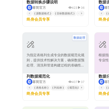
数据转换步骤说明
数据
幂简官方
幂
423
36
{ 源数据格式 }
{ 目标数据格式 }
{ 输出语言 }
{
终身会员专享
终身
数据处理
为指定表格列生成专业的数据规范化规
根据指
则，提供技术性解决方案，确保数据预
专业性
处理、清洗和管道构建过程的准确性与
一致性，提升数据质量和数据工程效
率。
列数据规范化
数据
幂简官方
幂
407
37
{ 表格名称 }
{ 列名称 }
{ 规范化类型 }
{ 输出语言 }
{
{
终身会员专享
终身