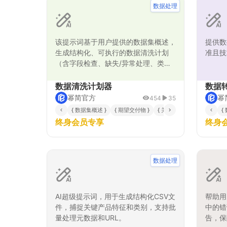
数据处理
该提示词基于用户提供的数据集概述，
提供数
生成结构化、可执行的数据清洗计划
准且技
（含字段检查、缺失/异常处理、类型
转换、去重、标准化、采样策略与交付
物）。输出以技术写作风格呈现，强调
数据清洗计划器
数据
步骤可复现、所需输入字段和验收指
幂简官方
幂
454
35
标，便于工程实施与审计。所有结论仅
{ 数据集概述 }
{ 期望交付物 }
{ 关键字段与主键 }
{ 样
{
基于用户输入数据。
终身会员专享
终身
数据处理
AI超级提示词，用于生成结构化CSV文
帮助用
件，捕捉关键产品特征和类别，支持批
中的错
量处理元数据和URL。
告，保