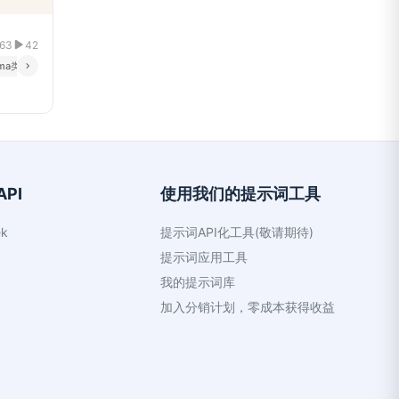
63
42
ema类型 }
{ 优先级 }
{ 包含元数据 }
PI
使用我们的提示词工具
k
提示词API化工具(敬请期待)
提示词应用工具
我的提示词库
加入分销计划，零成本获得收益