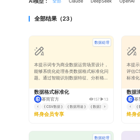
AI模型：
全部
Claude
DeepSeek
OpenAI
全部结果（23）
数据处理
本提示词专为商业数据运营场景设计，
本提示
能够系统化处理各类数据格式标准化问
评估C
题。通过智能识别数据特征、分析格式
标准化
差异、制定转换规则、执行标准化操作
行Py
和验证处理结果五个核心步骤，确保数
帮助提
数据格式标准化
数据
据质量符合业务要求。支持多种数据源
幂简官方
幂
157
13
格式的统一处理，包括日期时间标准
{ CSV数据 }
{ 数据用途 }
{ 数据质量要求 }
{ 目标标准化
{
化、数值格式规范、文本内容清洗等常
终身会员专享
终身
见数据预处理需求，帮助用户提升数据
质量，为后续数据分析奠定坚实基础。
数据处理