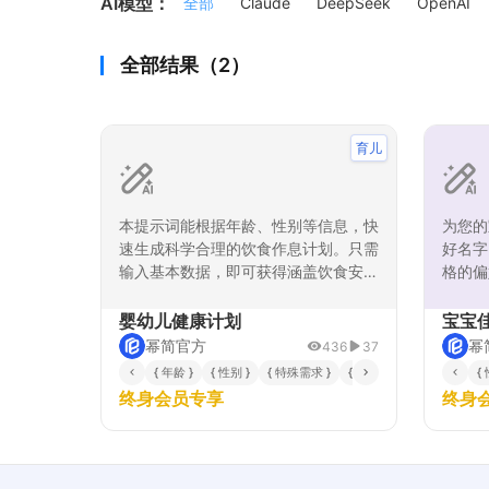
AI模型：
全部
Claude
DeepSeek
OpenAI
全部结果（2）
育儿
本提示词能根据年龄、性别等信息，快
为您的
速生成科学合理的饮食作息计划。只需
好名字
输入基本数据，即可获得涵盖饮食安
格的偏
排、作息时间和活动建议的个性化方
音韵优
案，适用于0-6岁婴幼儿。无论您是新
详细的
婴幼儿健康计划
宝宝
手父母或托幼机构工作人员，都能高效
还是现
幂简官方
幂
436
37
解决育儿规划难题，节省时间并促进孩
命名过
{ 年龄 }
{ 性别 }
{ 特殊需求 }
{ 体重 }
{ 过敏史 }
{
子健康成长，确保方案安全可靠。
送上第
终身会员专享
终身