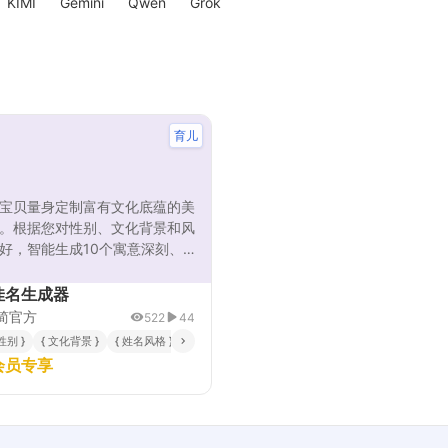
KIMI
Gemini
Qwen
Grok
育儿
宝贝量身定制富有文化底蕴的美
。根据您对性别、文化背景和风
好，智能生成10个寓意深刻、
美的姓名选项，每个名字都附有
含义解析。无论是追求古典雅致
佳名生成器
代清新，都能满足您的期望，让
简官方
522
44
程变得简单而充满意义，为宝宝
 性别 }
{ 文化背景 }
{ 姓名风格 }
{ 姓名长度 }
{ 寓意偏好 }
一份珍贵礼物。
会员专享