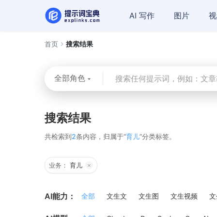
AI 写作
图片
视
首页
搜索结果
全部角色
搜索结果
共检索到
2
条内容，归属于“
育儿
”分类标签。
业务：
育儿
×
AI能力：
全部
文生文
文生图
文生视频
文