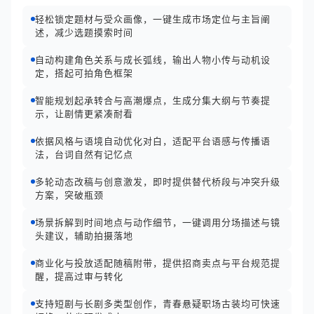
轻松锁定题材与受众画像，一键生成市场定位与主旨阐
述，减少选题摸索时间
自动构建角色关系与成长弧线，输出人物小传与动机设
定，搭起可拍角色框架
智能规划起承转合与高潮爆点，生成分集大纲与节奏提
示，让剧情更紧凑耐看
依据风格与语境自动优化对白，适配平台语感与传播语
法，台词自然有记忆点
多轮动态改稿与创意激发，即时提供替代桥段与冲突升级
方案，突破瓶颈
场景拆解到时间地点与动作细节，一键调用分场描述与镜
头建议，辅助拍摄落地
商业化与投放适配随稿附带，提供招商卖点与平台规范提
醒，提高过审与转化
支持短剧与长剧多类型创作，青春悬疑职场古装均可快速