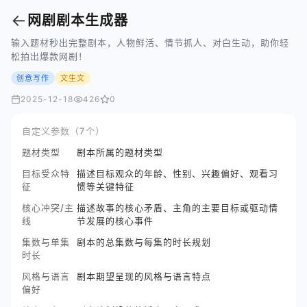
←
网剧剧本生成器
输入题材秒出完整剧本，人物鲜活、情节抓人、对白生动，助你轻
松拍出爆款网剧！
创意写作
文生文
2025-12-18
426
0
自定义参数（7个）
题材类型
剧本所属的题材类型
目标受众特
描述目标观众的年龄、性别、兴趣偏好、观看习
征
惯等关键特征
核心冲突/主
描述故事的核心矛盾、主角的主要目标或驱动情
线
节发展的核心事件
集数与单集
剧本的总集数与每集的时长规划
时长
风格与语言
剧本期望呈现的风格与语言特点
偏好